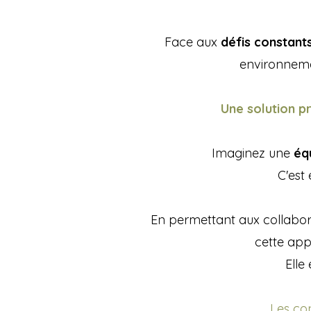
Face aux
défis constant
environnem
Une solution p
Imaginez une
éq
C'est
En permettant aux collabo
cette app
Elle
Les con