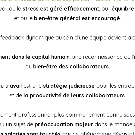
ail où le
stress est géré efficacement
, où l'
équilibr
et où le
bien-être général est encouragé
.
ofeedback dynamique
au sein d'une équipe devient al
ment dans le capital humain
, une reconnaissance de l
du
bien-être des collaborateurs.
u travail
est une
stratégie judicieuse
pour les entrepr
et de
la productivité de leurs collaborateurs
.
sement professionnel, plus communément connu sou
nu un sujet de
préoccupation majeur
dans le monde du
s salariés sont touchés
par ce phénomène dévastate