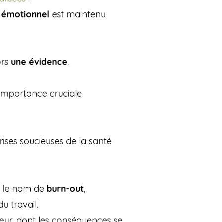
e émotionnel
est maintenu
ors
une évidence
.
'importance cruciale
ises soucieuses de la santé
s le nom de
burn-out
,
 travail.
ur, dont les conséquences se