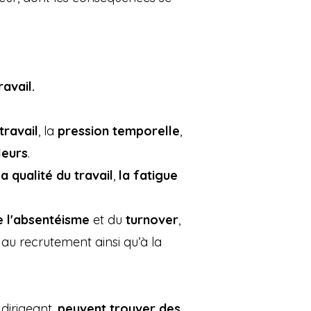
avail.
travail
, la
pression temporelle
,
leurs
.
a qualité du travail
,
la fatigue
e l'absentéisme
et du
turnover
,
 au recrutement ainsi qu’à la
 dirigeant,
peuvent trouver des