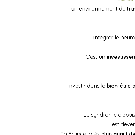
un environnement de trav
Intégrer le
neur
C'est un
investisse
Investir dans le
bien-être a
Le syndrome d'épui
est deve
En France, près
d'un quart de