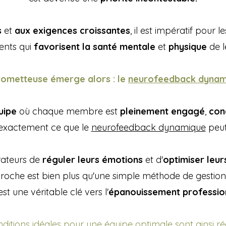
s
et
aux exigences croissantes
, il est impératif pour 
ents qui
favorisent la santé mentale
et
physique
de l
rometteuse émerge alors : le
neurofeedback dynam
uipe
où chaque membre est
pleinement engagé
,
con
 exactement ce que le
neurofeedback dynamique
peut 
rateurs de
réguler leurs émotions
et d'
optimiser leu
roche est bien plus qu'une simple méthode de gestion 
 est une véritable clé vers l'
épanouissement professio
ditions idéales pour une équipe optimale sont ainsi réa