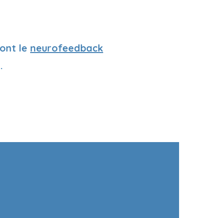
dont le
neurofeedback
.