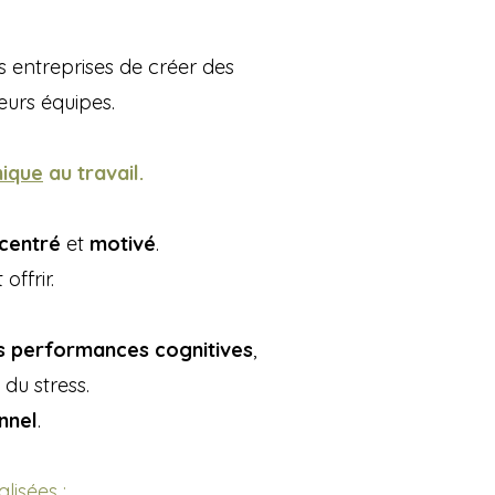
les entreprises de créer des
eurs équipes.
ique
au travail.
centré
et
motivé
.
offrir.
rs performances cognitives
,
du stress.
nnel
.
lisées :