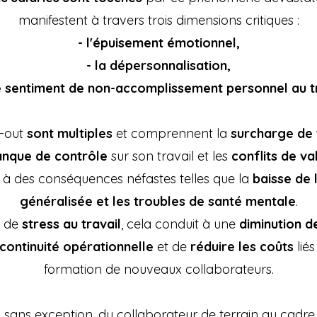
manifestent à travers trois dimensions critiques :
- l'épuisement émotionnel,
- la dépersonnalisation,
le sentiment de non-accomplissement personnel au tr
n-out
sont multiples
et comprennent la
surcharge de 
nque de contrôle
sur son travail et les
conflits de va
 à des conséquences néfastes telles que la
baisse de l
généralisée et les troubles de santé mentale
.
s de
stress au travail
, cela conduit à une
diminution d
continuité opérationnelle
et de
réduire les coûts
liés
formation de nouveaux collaborateurs.
, sans exception, du collaborateur de terrain au cadre