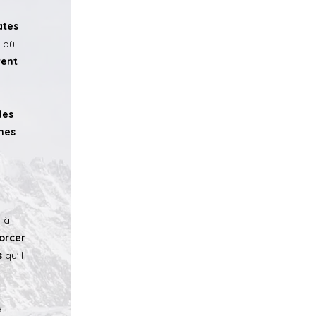
ates
où
vent
les
èmes
r à
orcer
s
qu'il
e