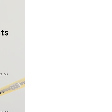
nts
ts ou
s
?
ce qui