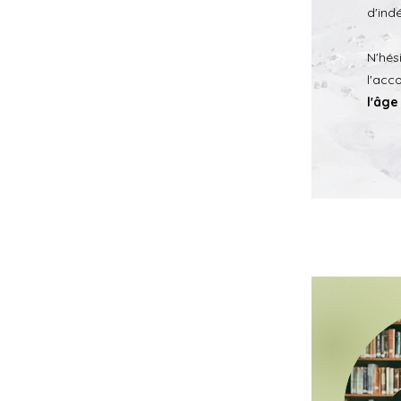
d'ind
N'hés
l'acc
l'âge