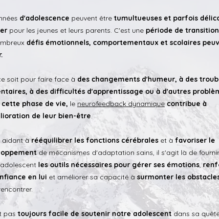
années
d'adolescence
peuvent être
tumultueuses et parfois délic
er
pour les jeunes et leurs parents. C'est une
période de transition
ombreux
défis émotionnels,
comportementaux et scolaires peu
.
e soit pour faire face à
des changements d'humeur, à des troub
ntaires, à des difficultés d'apprentissage ou à d'autres probl
à cette phase de vie,
le
neurofeedback dynamique
contribue à
lioration de leur bien-être
.
s aidant à
rééquilibrer les fonctions cérébrales
et à
favoriser le
loppement
de mécanismes d'adaptation sains, il s'agit là de fourni
 adolescent
les outils nécessaires pour gérer ses émotions
,
renf
nfiance en lui
et améliorer sa capacité à
surmonter les obstacle
rencontrer.
st pas
toujours facile de soutenir notre adolescent
dans sa quêt