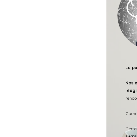
La pa
Nos 
r
éagi
renco
Comme
Certa
surm