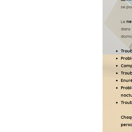
se pa
Le
ne
dans 
domai
Troub
Probl
Compo
Trou
Enuré
Probl
noctu
Troub
Chaqu
pers