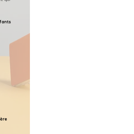
fants
ère