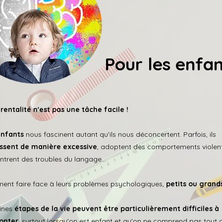
Pour les enfa
rentalité n'est pas une tâche facile !
enfants
nous fascinent autant qu'ils nous déconcertent. Parfois, ils
ssent de manière excessive
, adoptent des comportements violen
ntrent des troubles du langage...
nt faire face à leurs problèmes psychologiques,
petits ou grand
ines
étapes de la vie peuvent être particulièrement difficiles à
onter
, surtout lorsqu'on est enfant et qu'on ne comprend pas tout 