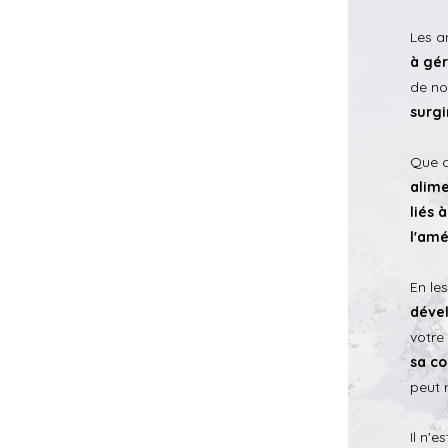
Les 
à gér
de n
surgir
Que c
alime
liés 
l'amé
En le
déve
votre
sa co
peut 
Il n'e