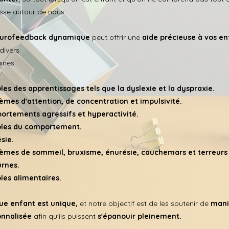
sse autour de nous.
urofeedback dynamique
peut offrir une
aide précieuse à vos en
divers
nes :
les des apprentissages tels que la dyslexie et la dyspraxie.
èmes d'attention, de concentration et impulsivité.
rtements agressifs et hyperactivité.
bles du comportement.
sie.
èmes de sommeil, bruxisme, énurésie, cauchemars et terreurs
rnes.
les alimentaires.
e enfant est unique,
et notre objectif est de les soutenir de
mani
onnalisée
afin qu'ils puissent
s'épanouir pleinement.