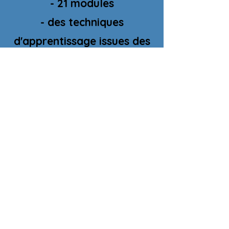
- 21 modules
- des techniques
d'apprentissage issues des
neurosciences illustrés par
des données scientifiques
- des méthodes pour
améliorer la concentration
et réduire la dispersion
- des outils pour aider un
enfant à apprendre avec
facilité et envie.
-