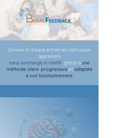
Donnez à chaque enfant les clefs pour
apprendre
sans surcharge ni conflit
, grâce à
une
méthode claire
,
progressive
et
adaptée
à son fonctionnement.