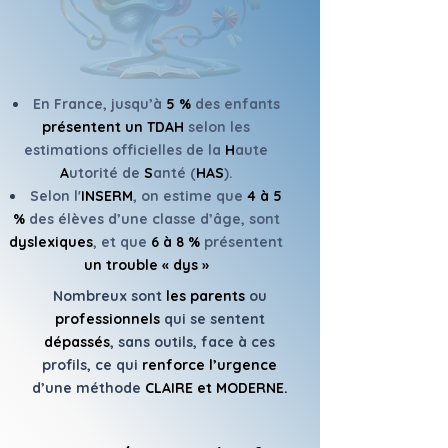
En France, jusqu’à
5 %
des enfants
présentent un TDAH
selon les
estimations officielles de la
H
aute
A
utorité de
S
anté (
HAS
).
Selon l'
INSERM
, on estime que
4 à 5
%
des élèves d’une classe d’âge, sont
dyslexiques
, et que
6 à 8 %
présentent
un trouble « dys »
Nombreux sont
les parents
ou
professionnels
qui se sentent
dépassés
, sans outils, face à ces
profils, ce qui
renforce l’urgence
d’une méthode
CLAIRE et MODERNE.