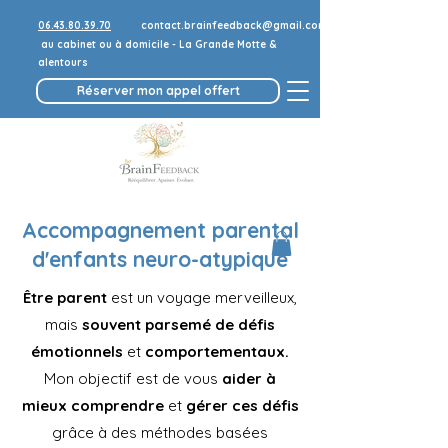
06.43.80.39.70
contact.brainfeedback@gmail.com
au cabinet ou à domicile - La Grande Motte &
alentours
Réserver mon appel offert
Accompagnement parental
d'enfants neuro-atypique
Être parent
est un voyage merveilleux,
mais
souvent parsemé de défis
émotionnels
et
comportementaux.
Mon objectif est de vous
aider à
mieux comprendre
et
gérer ces défis
grâce à des méthodes basées